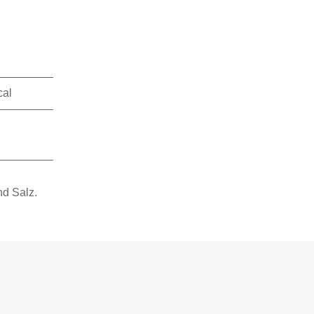
cal
nd Salz.