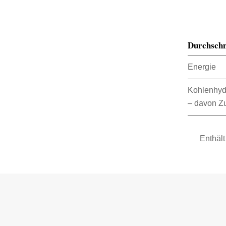
Durchschn
Energie
Kohlenhyd
– davon Z
Enthält