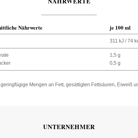
NÄHRWERTE
ittliche Nährwerte
je 100 ml
311 kJ / 74 k
rate
1,5 g
ucker
0,5 g
 geringfügige Mengen an Fett, gesättigten Fettsäuren, Eiweiß u
UNTERNEHMER