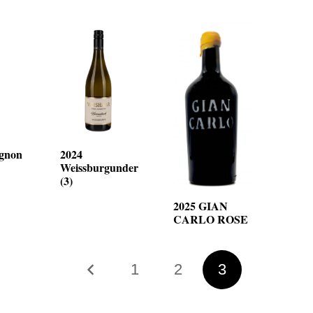
ignon
2024
Weissburgunder
(3)
2025 GIAN
CARLO ROSE
1
2
3